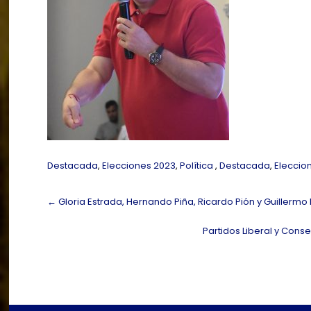
Destacada
,
Elecciones 2023
,
Política
,
Destacada
,
Eleccio
Post
←
Gloria Estrada, Hernando Piña, Ricardo Pión y Guillermo 
navigation
Partidos Liberal y Cons