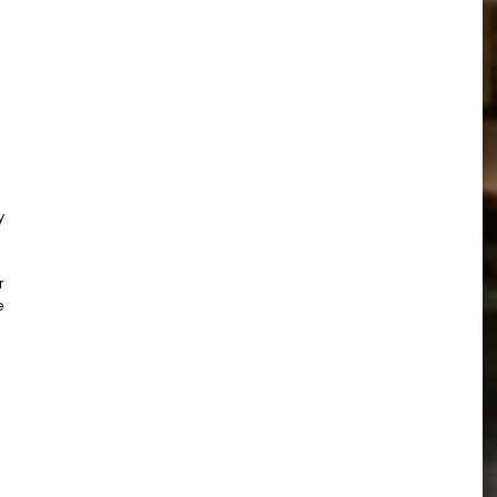
y
r
e