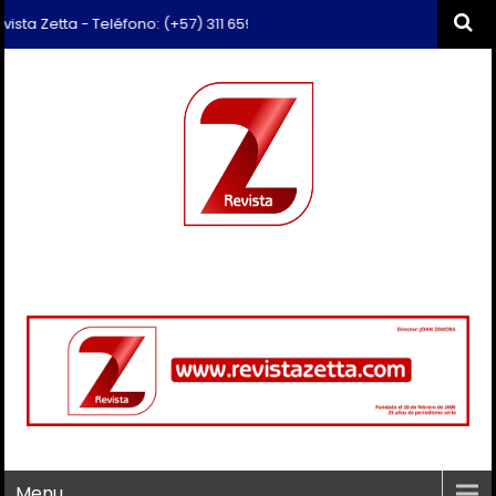
Zetta - Teléfono: (+57) 311 659 6374 - Correo: revista.zetta@gmail.co
Menu