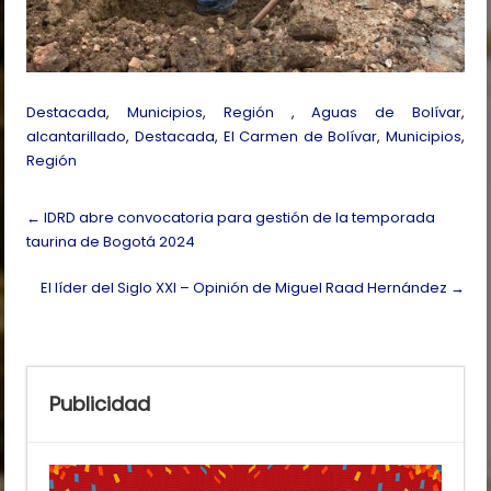
Destacada
,
Municipios
,
Región
,
Aguas de Bolívar
,
alcantarillado
,
Destacada
,
El Carmen de Bolívar
,
Municipios
,
Región
Post
←
IDRD abre convocatoria para gestión de la temporada
navigation
taurina de Bogotá 2024
El líder del Siglo XXI – Opinión de Miguel Raad Hernández
→
Publicidad