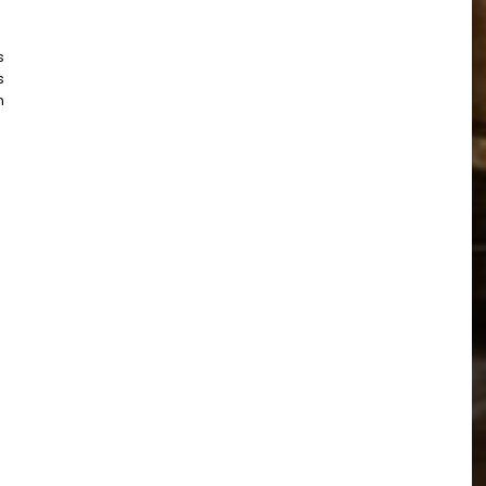
s
s
n