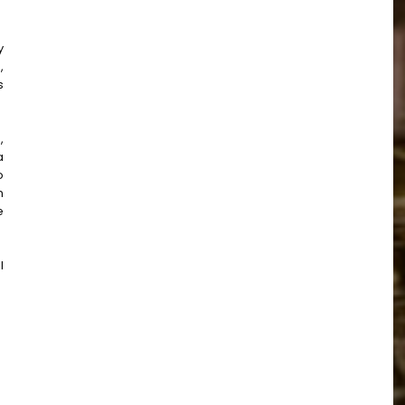
y
,
s
,
a
o
n
e
l