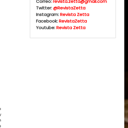
Correo:
revista.zetta@gmail.com
Twitter:
@RevistaZetta
Instagram:
Revista Zetta
Facebook:
RevistaZetta
Youtube:
Revista Zetta
o
y
n
s