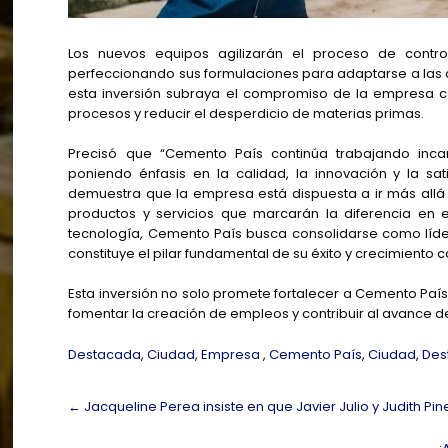
Los nuevos equipos agilizarán el proceso de contr
perfeccionando sus formulaciones para adaptarse a las 
esta inversión subraya el compromiso de la empresa con
procesos y reducir el desperdicio de materias primas.
Precisó que “Cemento País continúa trabajando inca
poniendo énfasis en la calidad, la innovación y la sat
demuestra que la empresa está dispuesta a ir más allá p
productos y servicios que marcarán la diferencia en 
tecnología, Cemento País busca consolidarse como líder 
constituye el pilar fundamental de su éxito y crecimiento c
Esta inversión no solo promete fortalecer a Cemento País,
fomentar la creación de empleos y contribuir al avance de 
Destacada
,
Ciudad
,
Empresa
,
Cemento País
,
Ciudad
,
Des
Post
←
Jacqueline Perea insiste en que Javier Julio y Judith P
navigation