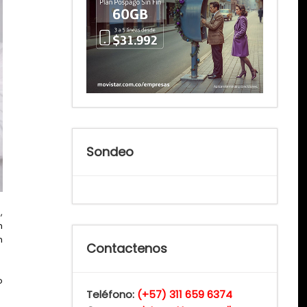
Sondeo
,
n
n
Contactenos
o
Teléfono:
(+57) 311 659 6374