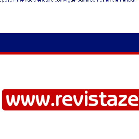
A paso firme hacia el futuro con Miguel Samir Barrios en Clemencia!