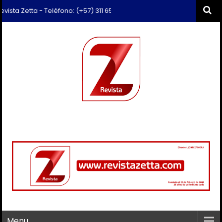
a Zetta - Teléfono: (+57) 311 659 6374 - Correo: revista.zetta@gmail.
Menu