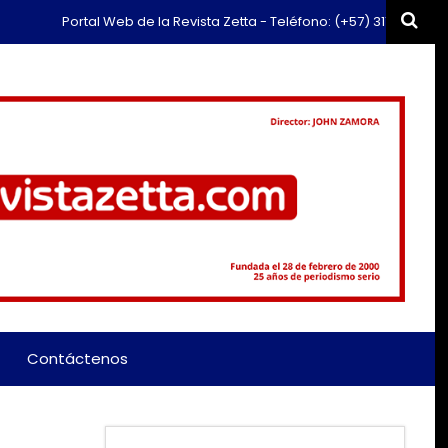
rtal Web de la Revista Zetta - Teléfono: (+57) 311 659 6374 - Correo:
Contáctenos