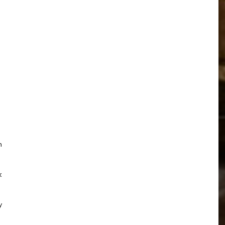
n
k
y