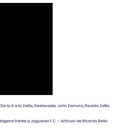
,
De la A a la Zetta
,
Destacada
,
John Zamora
,
Revista Zetta
ena frente a Jaguares F.C. – Artículo de Ricardo Bello