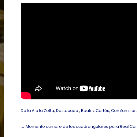
De la A a la Zetta
,
Destacada
,
Beatriz Cortés
,
Comfamiliar
Post
←
Momento cumbre de los cuadrangulares para Real Cartag
navigation