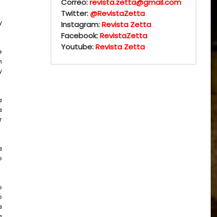
Correo:
revista.zetta@gmail.com
Twitter:
@RevistaZetta
y
Instagram:
Revista Zetta
Facebook:
RevistaZetta
Youtube:
Revista Zetta
e
n
y
a
a
r
a
o
o
o
a
a