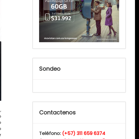
Sondeo
,
Contactenos
o
o
o
Teléfono:
(+57) 311 659 6374
r