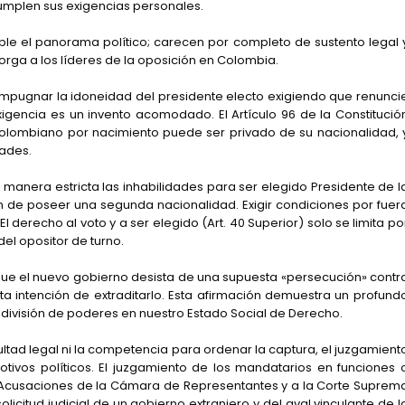
cumplen sus exigencias personales.
le el panorama político; carecen por completo de sustento legal 
torga a los líderes de la oposición en Colombia.
impugnar la idoneidad del presidente electo exigiendo que renunci
igencia es un invento acomodado. El Artículo 96 de la Constitució
colombiano por nacimiento puede ser privado de su nacionalidad, 
dades.
 de manera estricta las inhabilidades para ser elegido Presidente de l
n de poseer una segunda nacionalidad. Exigir condiciones por fuer
El derecho al voto y a ser elegido (Art. 40 Superior) solo se limita po
del opositor de turno.
e el nuevo gobierno desista de una supuesta «persecución» contr
nta intención de extraditarlo. Esta afirmación demuestra un profund
ivisión de poderes en nuestro Estado Social de Derecho.
cultad legal ni la competencia para ordenar la captura, el juzgamient
ivos políticos. El juzgamiento de los mandatarios en funciones 
 Acusaciones de la Cámara de Representantes y a la Corte Suprem
solicitud judicial de un gobierno extranjero y del aval vinculante de l