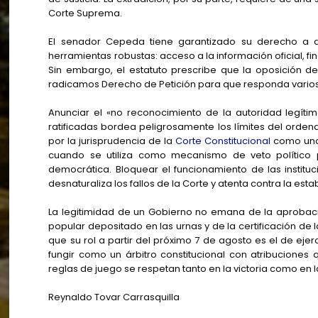
Corte Suprema.
El senador Cepeda tiene garantizado su derecho a di
herramientas robustas: acceso a la información oficial, f
Sin embargo, el estatuto prescribe que la oposición deb
radicamos Derecho de Petición para que responda varios
Anunciar el «no reconocimiento de la autoridad legíti
ratificadas bordea peligrosamente los límites del ordena
por la jurisprudencia de la
Corte Constitucional
como una 
cuando se utiliza como mecanismo de veto político
democrática. Bloquear el funcionamiento de las institu
desnaturaliza los fallos de la Corte y atenta contra la est
La legitimidad de un Gobierno no emana de la aprobaci
popular depositado en las urnas y de la certificación d
que su rol a partir del próximo 7 de agosto es el de ejer
fungir como un árbitro constitucional con atribucione
reglas de juego se respetan tanto en la victoria como en l
Reynaldo Tovar Carrasquilla