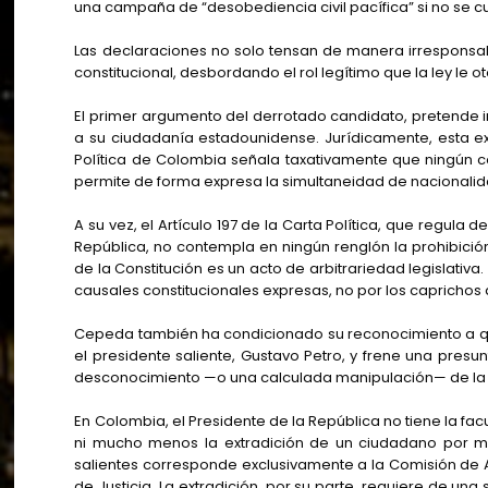
una campaña de “desobediencia civil pacífica” si no se 
Las declaraciones no solo tensan de manera irresponsab
constitucional, desbordando el rol legítimo que la ley le o
El primer argumento del derrotado candidato, pretende 
a su ciudadanía estadounidense. Jurídicamente, esta ex
Política de Colombia señala taxativamente que ningún 
permite de forma expresa la simultaneidad de nacionali
A su vez, el Artículo 197 de la Carta Política, que regula
República, no contempla en ningún renglón la prohibició
de la Constitución es un acto de arbitrariedad legislativa. 
causales constitucionales expresas, no por los caprichos 
Cepeda también ha condicionado su reconocimiento a qu
el presidente saliente, Gustavo Petro, y frene una presu
desconocimiento —o una calculada manipulación— de la d
En Colombia, el Presidente de la República no tiene la fa
ni mucho menos la extradición de un ciudadano por mot
salientes corresponde exclusivamente a la Comisión de
de Justicia. La extradición, por su parte, requiere de una 