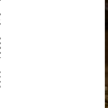
a
.
e
a
a
d
a
»
o
r
e
s