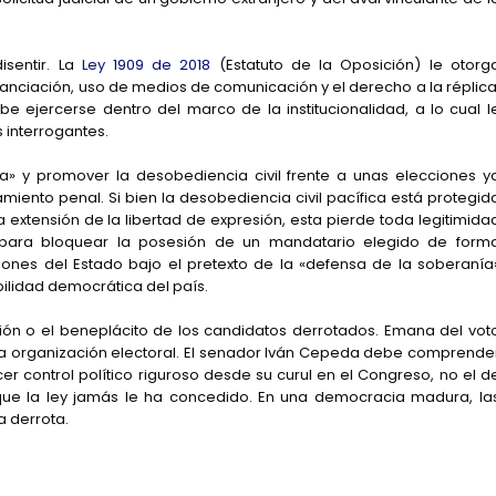
sentir. La
Ley 1909 de 2018
(Estatuto de la Oposición) le otorg
inanciación, uso de medios de comunicación y el derecho a la réplica
e ejercerse dentro del marco de la institucionalidad, a lo cual l
 interrogantes.
ma» y promover la desobediencia civil frente a unas elecciones y
miento penal. Si bien la desobediencia civil pacífica está protegid
extensión de la libertad de expresión, esta pierde toda legitimida
 para bloquear la posesión de un mandatario elegido de form
ciones del Estado bajo el pretexto de la «defensa de la soberanía
abilidad democrática del país.
ón o el beneplácito de los candidatos derrotados. Emana del vot
e la organización electoral. El senador Iván Cepeda debe comprende
cer control político riguroso desde su curul en el Congreso, no el d
s que la ley jamás le ha concedido. En una democracia madura, la
a derrota.