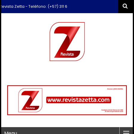
ta Zetta - Teléfono: (+57) 311 659 6374 - Correo: revista.zetta@gmail
Menu