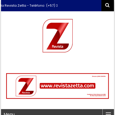
 Revista Zetta - Teléfono: (+57) 311 659 6374 - Correo: revista.zetta
Menu