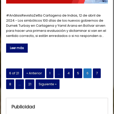
#AnálisisRevistaZetta Cartagena de Indias, 12 de abril de
2024.- Los simbólicos 100 días de los nuevos gobiernos de
Dumek Turbay en Cartagena y Yamil Arana en Bolívar sirven
para hacer una primera evaluación y dictaminar si van en el
sentido correcto, si están enredados o si no responden a…
Leer más
6 of 21
« Anterior
1
…
4
5
6
7
8
…
21
Siguiente »
Publicidad