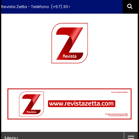
sta Zetta - Teléfono: (+57) 311 659 6374 - Correo: revista.zetta@gmai
Menu