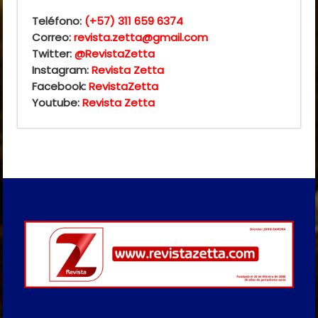
Teléfono:
(+57) 311 659 6374
Correo:
revista.zetta@gmail.com
Twitter:
@RevistaZetta
Instagram:
Revista Zetta
Facebook:
RevistaZetta
Youtube:
Revista Zetta