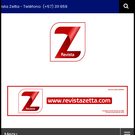
ta - Teléfono: (+57) 311 659 6374 - Correo: revista.zetta@gmail.com
Menu