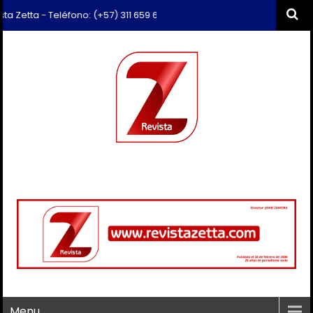
tta - Teléfono: (+57) 311 659 6374 - Correo: revista.zetta@gmail.com
Menu