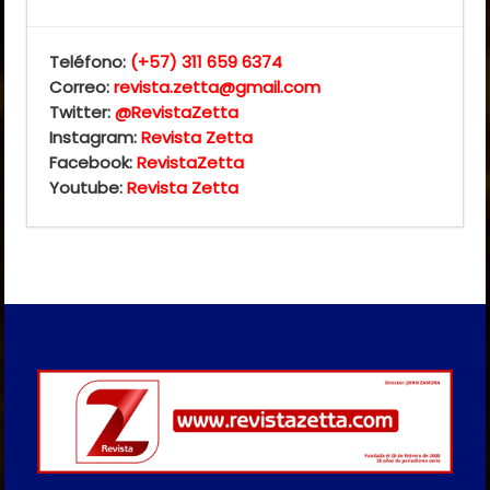
Teléfono:
(+57) 311 659 6374
Correo:
revista.zetta@gmail.com
Twitter:
@RevistaZetta
Instagram:
Revista Zetta
Facebook:
RevistaZetta
Youtube:
Revista Zetta