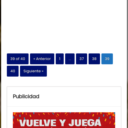
39 of 40
« Anterior
1
…
37
38
39
40
Siguiente »
Publicidad