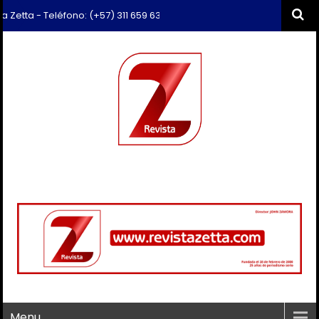
- Teléfono: (+57) 311 659 6374 - Correo: revista.zetta@gmail.com
Menu