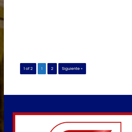
1 of 2
1
2
Siguiente »