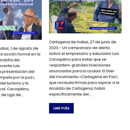
Cartagena de Indias, 27 de junio de
2023.- Un campanazo de alerta
dias, 1 de agosto de
activó el empresario y educador Luis
ra acción formal en la
Carvajalino para evitar que se
caldía del
«espanten» grandes inversiones
cente Luis
anunciadas para la ciudad. El líder
la presentación del
del movimiento «Cartagena en Paz»,
peta por la paz»,
que recauda firmas para aspirar a la
del turismo y la
Alcaldía de Cartagena, habló
l. Carvajalino,
específicamente del…
l de Liga de…
Leer más