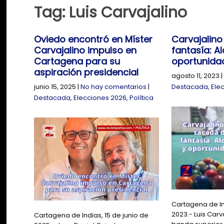
Tag: Luis Carvajalino
Oviedo encontró en Míster
Carvajalino
Carvajalino impulso en
fantasía: Al
Cartagena para su
oportunida
aspiración presidencial
agosto 11, 2023
|
junio 15, 2025
|
No hay comentarios
|
Destacada
,
Ele
Destacada
,
Elecciones 2026
,
Política
Cartagena de In
2023.- Luis Carv
Cartagena de Indias, 15 de junio de