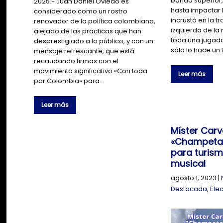
banda superior,
2025.- Juan Daniel Oviedo es
hasta impactar l
considerado como un rostro
incrustó en la tr
renovador de la política colombiana,
izquierda de l
alejado de las prácticas que han
toda una jugada
desprestigiado a lo público, y con un
sólo lo hace un
mensaje refrescante, que está
recaudando firmas con el
movimiento significativo «Con toda
Leer más
por Colombia» para…
Leer más
Míster Carv
«Champeta 
para turis
musical
agosto 1, 2023
|
Destacada
,
Ele