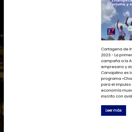
Cartagena de In
2023.- La prime
campaña a la Al
empresario y do
Carvajalino es 
programa «Cham
para el impulso 
economía musica
inscrito con ava
Leer más