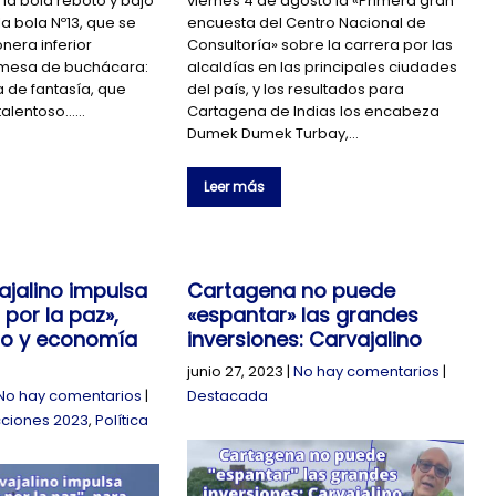
 la bola rebotó y bajó
viernes 4 de agosto la «Primera gran
a bola Nº13, que se
encuesta del Centro Nacional de
onera inferior
Consultoría» sobre la carrera por las
a mesa de buchácara:
alcaldías en las principales ciudades
 de fantasía, que
del país, y los resultados para
 talentoso……
Cartagena de Indias los encabeza
Dumek Dumek Turbay,…
Leer más
ajalino impulsa
Cartagena no puede
por la paz»,
«espantar» las grandes
mo y economía
inversiones: Carvajalino
junio 27, 2023
|
No hay comentarios
|
No hay comentarios
|
Destacada
cciones 2023
,
Política